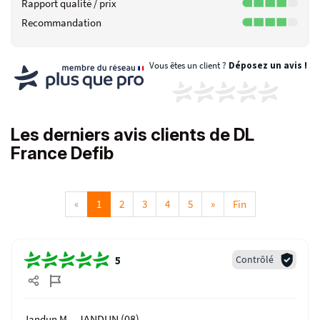
Rapport qualité / prix
Recommandation
Vous êtes un client ?
Déposez un avis !
Les derniers avis clients de DL
France Defib
«
1
2
3
4
5
»
Fin
Contrôlé
5
JANDUN (08)
Jandun M. -